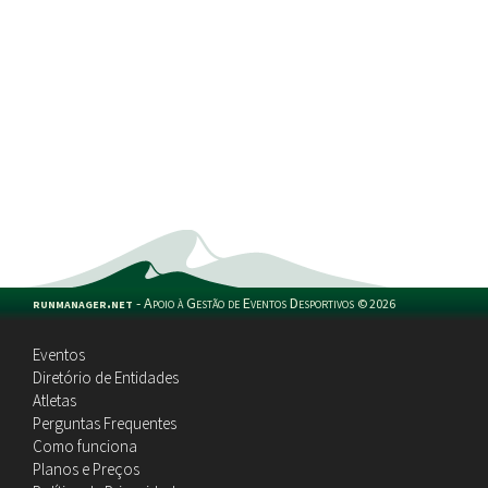
runmanager.net
-
Apoio à Gestão de Eventos Desportivos
©
2026
Eventos
Diretório de Entidades
Atletas
Perguntas Frequentes
Como funciona
Planos e Preços