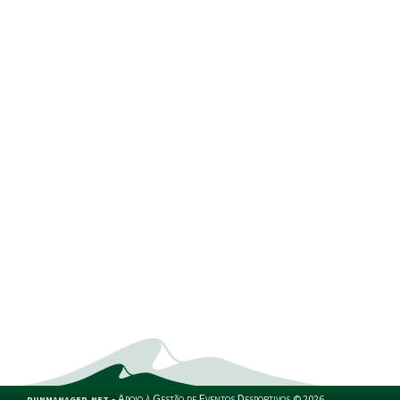
runmanager.net
-
Apoio à Gestão de Eventos Desportivos
©
2026