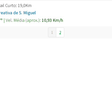
ail Curto: 19,0Km
eativa de S. Miguel
7º
| Vel. Média (aprox.):
10,93 Km/h
1
2