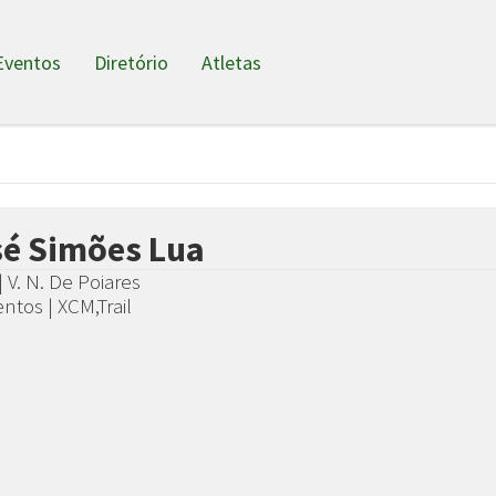
Eventos
Diretório
Atletas
sé Simões Lua
| V. N. De Poiares
ntos | XCM,Trail