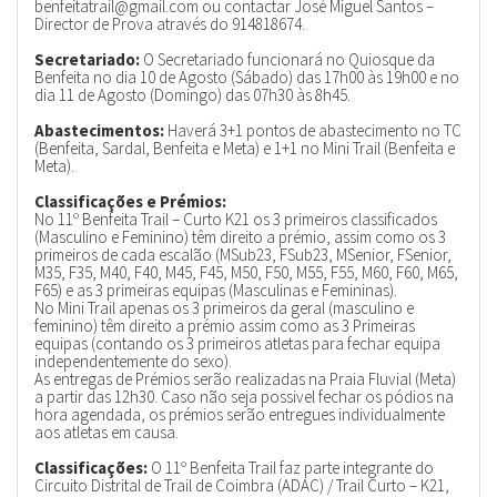
benfeitatrail@gmail.com ou contactar José Miguel Santos –
Director de Prova através do 914818674.
Secretariado:
O Secretariado funcionará no Quiosque da
Benfeita no dia 10 de Agosto (Sábado) das 17h00 às 19h00 e no
dia 11 de Agosto (Domingo) das 07h30 às 8h45.
Abastecimentos:
Haverá 3+1 pontos de abastecimento no TC
(Benfeita, Sardal, Benfeita e Meta) e 1+1 no Mini Trail (Benfeita e
Meta).
Classificações e Prémios:
No 11º Benfeita Trail – Curto K21 os 3 primeiros classificados
(Masculino e Feminino) têm direito a prémio, assim como os 3
primeiros de cada escalão (MSub23, FSub23, MSenior, FSenior,
M35, F35, M40, F40, M45, F45, M50, F50, M55, F55, M60, F60, M65,
F65) e as 3 primeiras equipas (Masculinas e Femininas).
No Mini Trail apenas os 3 primeiros da geral (masculino e
feminino) têm direito a prémio assim como as 3 Primeiras
equipas (contando os 3 primeiros atletas para fechar equipa
independentemente do sexo).
As entregas de Prémios serão realizadas na Praia Fluvial (Meta)
a partir das 12h30. Caso não seja possivel fechar os pódios na
hora agendada, os prémios serão entregues individualmente
aos atletas em causa.
Classificações:
O 11º Benfeita Trail faz parte integrante do
Circuito Distrital de Trail de Coimbra (ADAC) / Trail Curto – K21,