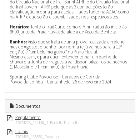
do Circuito Nacional de Trail Sprint ATRP e do Circuito Nacional
de Trail Jovem – ATRP pelo que as 3 competições terão
classificação própria para atletas filiados tanto na ADAC como
na ATRP e que serão disponibilizados nos respetivos sites.
Horários:
Tanto o Trail Curto como o Mini Trail terão inicio às
9h00 junto da Praia Fluvial da aldeia de Xisto da Benfeita.
Banhos:
Visto que se trata de uma prova realizada em pleno
mês de Agosto, o banho, por norma (e já vamos para a 11ª
edição) é “um belo mergulho” na Praia Fluvial.
Mesmo assim, e para quem entender tomar um banho de
chuveiro a Junta de Freguesia vai disponibilizar os balneários
(1 Masculino e 1 Feminino) da Praia Fluvial.
Sporting Clube Povoense – Caracois de Corrida
Povoa da Lomba – Cantanhede, 26 de Fevereiro 2024
Documentos
Regulamento
12024228_124116_11BenfeitaTrail.pdf
Locais
1202489_165538_Croqui.pdf