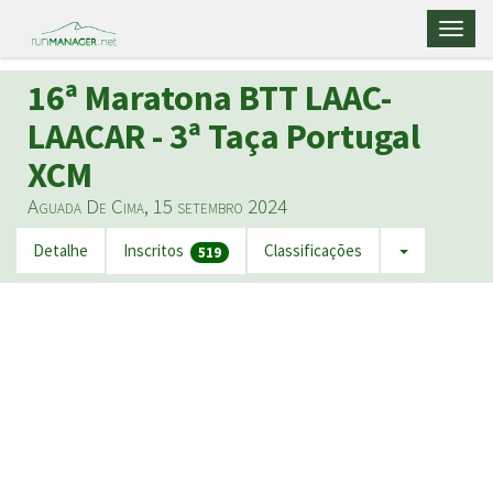
Toggl
naviga
16ª Maratona BTT LAAC-
LAACAR - 3ª Taça Portugal
XCM
Aguada De Cima, 15 setembro 2024
Detalhe
Inscritos
Classificações
519