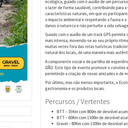
ecológica, guiado com o auxílio de um percurs
o lazer de forma saudável, contribuindo para a
características naturais, em que os participa
o impacto ambiental e respeitando a fauna e a 
danos à natureza e não perturbe a vida selvag
Guiado com o auxílio de um track GPS permite 
mais intensa, movendo-se ao seu próprio ritmo
muitas vezes fora das rotas turísticas tradici
natural dos locais, de uma maneira mais autênti
A componente social e de partilha de experiê
DÃO. Este tipo de evento promove o convívio e 
permitindo a criação de novas amizades e de 
Por último, mas não menos importante, o Ecot
gastronomia e os produtos locais.
Percursos / Vertentes
BTT – 35Km com 800m de desnível acum
BTT – 60Km com 1300m de desnível acu
Gravel – 80Km com 1300m de desnível a