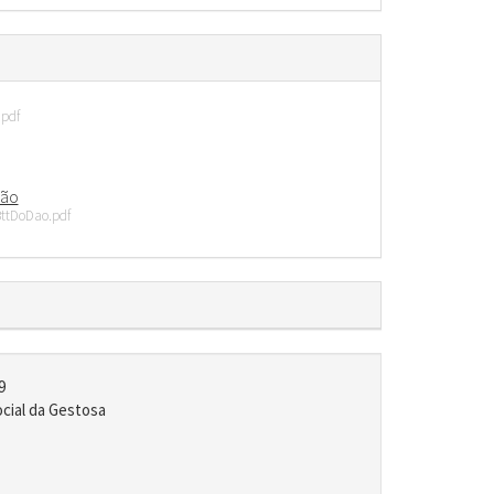
pdf
Dão
ttDoDao.pdf
9
ocial da Gestosa