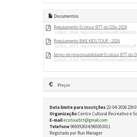
Documentos
Regulamento Ecotour BTT do Dão 2026
1202622_16940_RegulamentoEcotourBttDoDao2026.
Regulamento BIKE KIDS TOUR - 2026
1202622_16951_RegulamentoBikeKidsTour2026.pdf
termo de responsabilidade Ecotour BTT do 
1202622_16104_TermoDeResponsabilidadeEcotourB
Preços
Data limite para inscrições
22-04-2026 23h5
Organização
Centro Cultural Recreativo e S
E-mail
ecotourbtt@gmail.com
Telefone
969392634/965053011
Registado por Run Manager