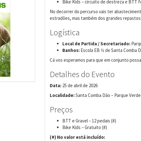
Bike Kids – circuito de destreza e BTT 
No decorrer do percurso vais ter abasteciment
estradões, mas também dos grandes repastos
Logística
Local de Partida / Secretariado:
Parqu
Banhos:
Escola EB ⅔ de Santa Comba 
Cá vos esperamos para que em conjunto possam
Detalhes do Evento
Data:
25 de abril de 2026
Localidade:
Santa Comba Dão – Parque Verde 
Preços
BTT e Gravel – 12 pedais (#)
Bike Kids – Gratuito (#)
(#) No valor está incluído: