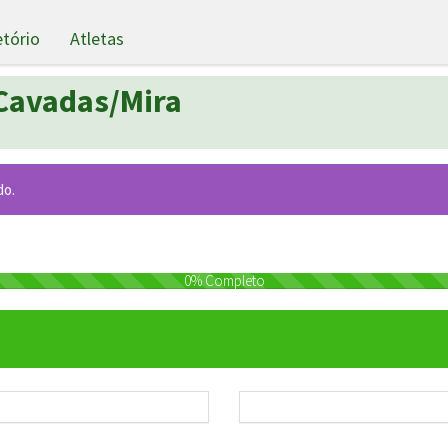
etório
Atletas
Cavadas/Mira
do.
0% Completo