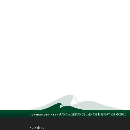
runmanager.net
-
Apoio à Gestão de Eventos Desportivos
©
2026
Eventos