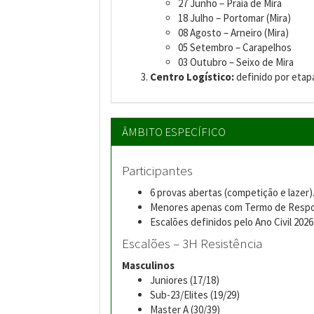
27 Junho – Praia de Mira
18 Julho – Portomar (Mira)
08 Agosto – Arneiro (Mira)
05 Setembro – Carapelhos
03 Outubro – Seixo de Mira
Centro Logístico:
definido por etapa
ÂMBITO ESPECÍFICO
Participantes
6 provas abertas (competição e lazer)
Menores apenas com Termo de Respon
Escalões definidos pelo Ano Civil 2026
Escalões – 3H Resistência
Masculinos
Juniores (17/18)
Sub-23/Elites (19/29)
Master A (30/39)