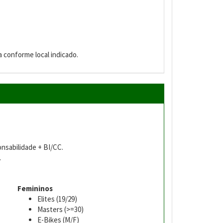
 conforme local indicado.
.
sabilidade + BI/CC.
.
Femininos
Elites (19/29)
Masters (>=30)
E-Bikes (M/F)