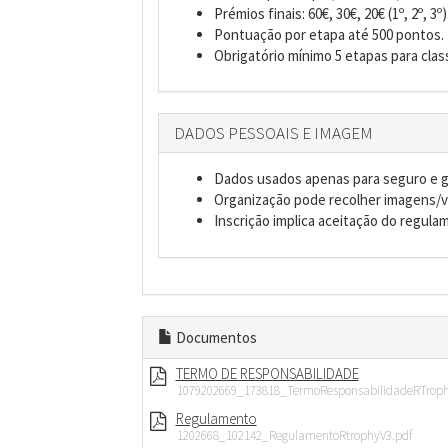
Prémios finais: 60€, 30€, 20€ (1º, 2º, 3º)
Pontuação por etapa até 500 pontos.
Obrigatório mínimo 5 etapas para class
DADOS PESSOAIS E IMAGEM
Dados usados apenas para seguro e g
Organização pode recolher imagens/v
Inscrição implica aceitação do regula
Documentos
TERMO DE RESPONSABILIDADE
1079202669_173818_TermoResponsabilidadeRTroph
Regulamento
1202668_102142_RegulamentoRtrophyV3.pdf