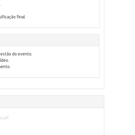
.
ificação final.
estão do evento.
ídeo.
mento.
y.pdf