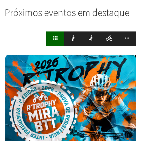
Próximos eventos em destaque
apps
directions_walk
directions_run
directions_bike
more_horiz