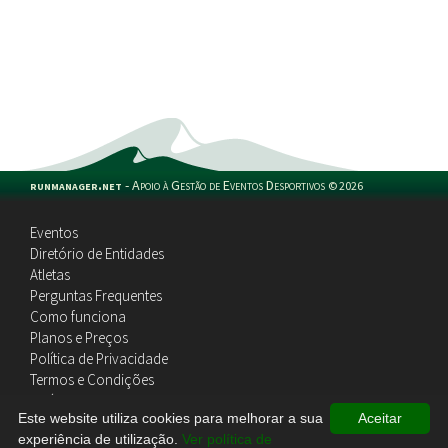
runmanager.net
-
Apoio à Gestão de Eventos Desportivos
©
2026
Eventos
Diretório de Entidades
Atletas
Perguntas Frequentes
Como funciona
Planos e Preços
Política de Privacidade
Termos e Condições
Política de Cookies
Este website utiliza cookies para melhorar a sua
Aceitar
Contactos
experiência de utilização.
Ver política de