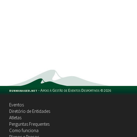
runmanager.net
-
Apoio à Gestão de Eventos Desportivos
©
2026
Eventos
Diretório de Entidades
Atletas
Perguntas Frequentes
Como funciona
Planos e Preços