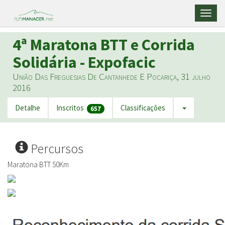
Toggl
naviga
4ª Maratona BTT e Corrida
Solidária - Expofacic
União Das Freguesias De Cantanhede E Pocariça, 31 julho
2016
Detalhe
Inscritos
Classificações
657
Percursos
Maratona BTT 50Km