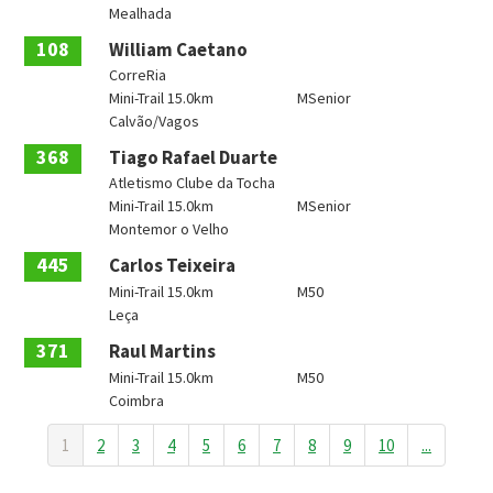
Mealhada
108
William Caetano
CorreRia
Mini-Trail 15.0km
MSenior
Calvão/Vagos
368
Tiago Rafael Duarte
Atletismo Clube da Tocha
Mini-Trail 15.0km
MSenior
Montemor o Velho
445
Carlos Teixeira
Mini-Trail 15.0km
M50
Leça
371
Raul Martins
Mini-Trail 15.0km
M50
Coimbra
1
2
3
4
5
6
7
8
9
10
...