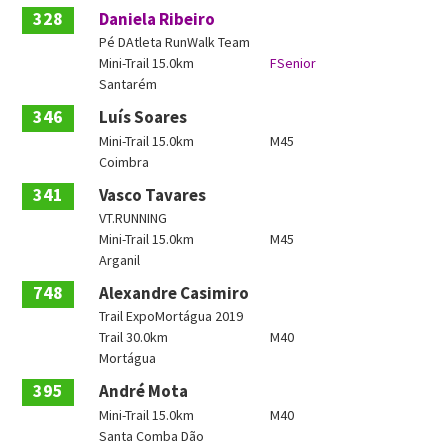
328
Daniela Ribeiro
Pé DAtleta RunWalk Team
Mini-Trail 15.0km
FSenior
Santarém
346
Luís Soares
Mini-Trail 15.0km
M45
Coimbra
341
Vasco Tavares
VT.RUNNING
Mini-Trail 15.0km
M45
Arganil
748
Alexandre Casimiro
Trail ExpoMortágua 2019
Trail 30.0km
M40
Mortágua
395
André Mota
Mini-Trail 15.0km
M40
Santa Comba Dão