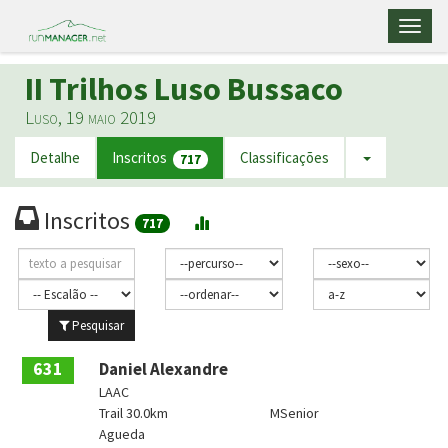
Toggl
naviga
II Trilhos Luso Bussaco
Luso, 19 maio 2019
Detalhe
Inscritos
Classificações
717
Inscritos
717
Pesquisar
631
Daniel Alexandre
LAAC
Trail 30.0km
MSenior
Agueda