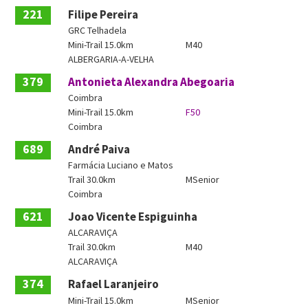
221
Filipe Pereira
GRC Telhadela
Mini-Trail 15.0km
M40
ALBERGARIA-A-VELHA
379
Antonieta Alexandra Abegoaria
Coimbra
Mini-Trail 15.0km
F50
Coimbra
689
André Paiva
Farmácia Luciano e Matos
Trail 30.0km
MSenior
Coimbra
621
Joao Vicente Espiguinha
ALCARAVIÇA
Trail 30.0km
M40
ALCARAVIÇA
374
Rafael Laranjeiro
Mini-Trail 15.0km
MSenior