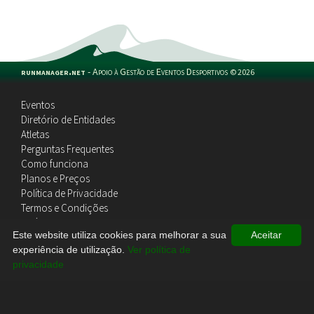
runmanager.net
-
Apoio à Gestão de Eventos Desportivos
©
2026
Eventos
Diretório de Entidades
Atletas
Perguntas Frequentes
Como funciona
Planos e Preços
Política de Privacidade
Termos e Condições
Política de Cookies
Este website utiliza cookies para melhorar a sua
Aceitar
Contactos
experiência de utilização.
Ver política de
privacidade