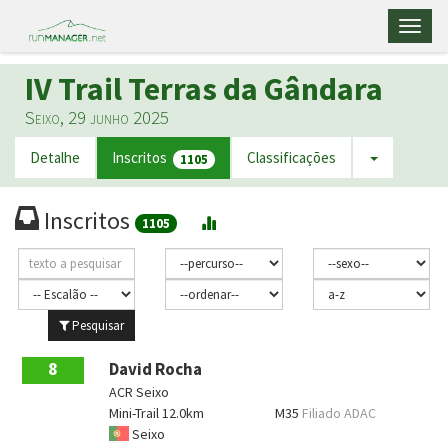
Toggl
naviga
IV Trail Terras da Gândara
Seixo, 29 junho 2025
Detalhe
Inscritos
Classificações
1105
Inscritos
1105
Pesquisar
8
David Rocha
ACR Seixo
Mini-Trail 12.0km
M35
Filiado ADAC
Seixo