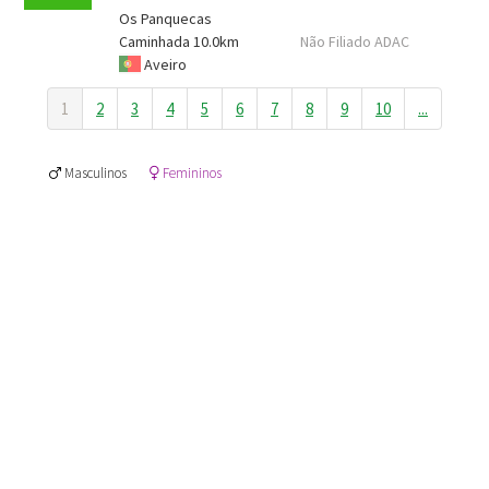
Os Panquecas
Caminhada 10.0km
Não Filiado ADAC
Aveiro
1
2
3
4
5
6
7
8
9
10
...
Masculinos
Femininos