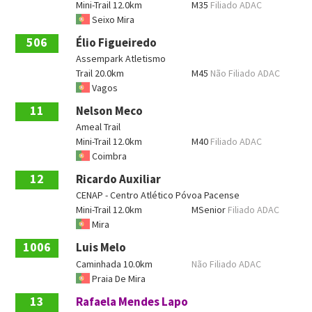
Mini-Trail 12.0km
M35
Filiado ADAC
Seixo Mira
506
Élio Figueiredo
Assempark Atletismo
Trail 20.0km
M45
Não Filiado ADAC
Vagos
11
Nelson Meco
Ameal Trail
Mini-Trail 12.0km
M40
Filiado ADAC
Coimbra
12
Ricardo Auxiliar
CENAP - Centro Atlético Póvoa Pacense
Mini-Trail 12.0km
MSenior
Filiado ADAC
Mira
1006
Luis Melo
Caminhada 10.0km
Não Filiado ADAC
Praia De Mira
13
Rafaela Mendes Lapo