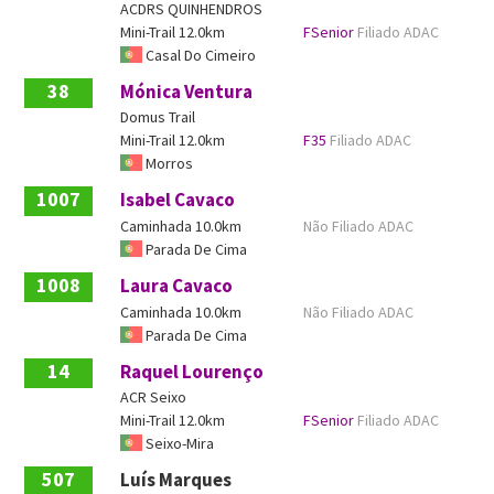
ACDRS QUINHENDROS
Mini-Trail 12.0km
FSenior
Filiado ADAC
Casal Do Cimeiro
38
Mónica Ventura
Domus Trail
Mini-Trail 12.0km
F35
Filiado ADAC
Morros
1007
Isabel Cavaco
Caminhada 10.0km
Não Filiado ADAC
Parada De Cima
1008
Laura Cavaco
Caminhada 10.0km
Não Filiado ADAC
Parada De Cima
14
Raquel Lourenço
ACR Seixo
Mini-Trail 12.0km
FSenior
Filiado ADAC
Seixo-Mira
507
Luís Marques