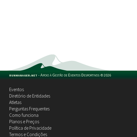
runmanager.net
-
Apoio à Gestão de Eventos Desportivos
©
2026
Eventos
Diretório de Entidades
Atletas
Perguntas Frequentes
Como funciona
Planos e Preços
Política de Privacidade
Termos e Condições