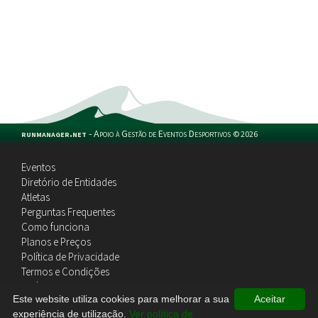
runmanager.net
-
Apoio à Gestão de Eventos Desportivos
©
2026
Eventos
Diretório de Entidades
Atletas
Perguntas Frequentes
Como funciona
Planos e Preços
Política de Privacidade
Termos e Condições
Política de Cookies
Este website utiliza cookies para melhorar a sua
Aceitar
Contactos
experiência de utilização.
Ver política de