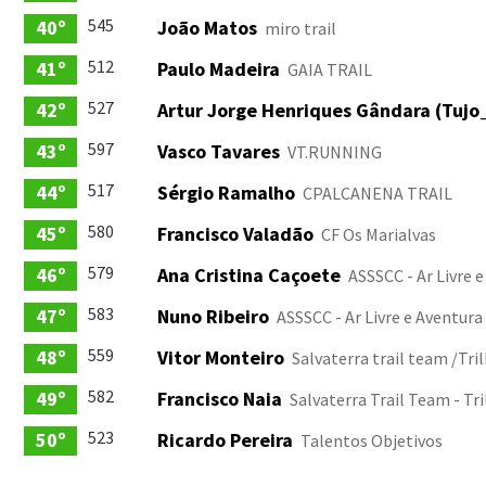
545
40º
João Matos
miro trail
512
41º
Paulo Madeira
GAIA TRAIL
527
42º
Artur Jorge Henriques Gândara (Tuj
597
43º
Vasco Tavares
VT.RUNNING
517
44º
Sérgio Ramalho
CPALCANENA TRAIL
580
45º
Francisco Valadão
CF Os Marialvas
579
46º
Ana Cristina Caçoete
ASSSCC - Ar Livre 
583
47º
Nuno Ribeiro
ASSSCC - Ar Livre e Aventura
559
48º
Vitor Monteiro
Salvaterra trail team /Tri
582
49º
Francisco Naia
Salvaterra Trail Team - Tr
523
50º
Ricardo Pereira
Talentos Objetivos