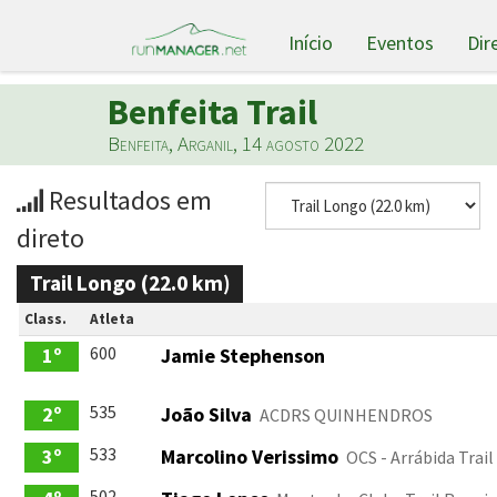
Início
Eventos
Dir
Benfeita Trail
Benfeita, Arganil, 14 agosto 2022
Resultados em
direto
Trail Longo (22.0 km)
Class.
Atleta
600
1º
Jamie Stephenson
535
2º
João Silva
ACDRS QUINHENDROS
533
3º
Marcolino Verissimo
OCS - Arrábida Trai
502