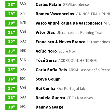
550
28º
Carlos Palaio
GRVilaverdense
577
29º
Romeu Vasconcelos
VIKINGS TRAIL RUN
576
30º
Vasco André Ralha De Vasconcelos
VIK
534
31º
Vítor Dias
Ultramarinos Running Team
532
32º
Francisco J. Neves Branco
Ultramarinos
568
33º
Acílio Noro
Soure Mov
516
34º
Tózé Serra
ACDRS QUINHENDROS
585
35º
Carla Sofia Reis
ARSM - Associação Recrea
601
36º
Steve Gough
594
37º
Rui Cunha
Ocr Portugal lab
593
38º
Daniela Guerra
CF Os Marialvas
591
39º
Danny Savage