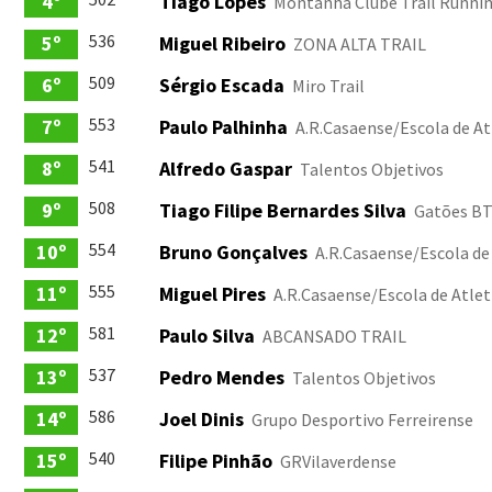
4º
Tiago Lopes
Montanha Clube Trail Runnin
536
5º
Miguel Ribeiro
ZONA ALTA TRAIL
509
6º
Sérgio Escada
Miro Trail
553
7º
Paulo Palhinha
A.R.Casaense/Escola de A
541
8º
Alfredo Gaspar
Talentos Objetivos
508
9º
Tiago Filipe Bernardes Silva
Gatões B
554
10º
Bruno Gonçalves
A.R.Casaense/Escola de
555
11º
Miguel Pires
A.R.Casaense/Escola de Atle
581
12º
Paulo Silva
ABCANSADO TRAIL
537
13º
Pedro Mendes
Talentos Objetivos
586
14º
Joel Dinis
Grupo Desportivo Ferreirense
540
15º
Filipe Pinhão
GRVilaverdense