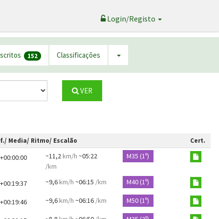
Login/Registo
nscritos
Classificações
152
VER
f./ Media/ Ritmo/ Escalão
Cert.
~11,2
km/h
~05:22
M35 (1º)
+00:00:00
/km
~9,6
km/h
~06:15
/km
M40 (1º)
+00:19:37
~9,6
km/h
~06:16
/km
M50 (1º)
+00:19:46