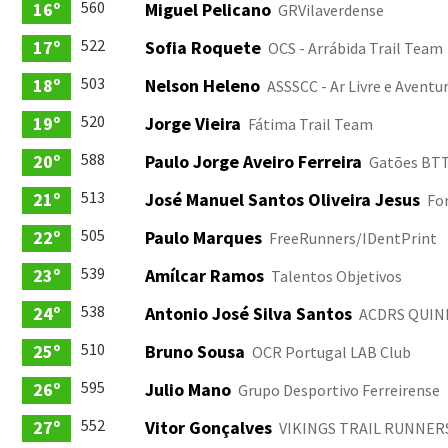
560
16º
Miguel Pelicano
GRVilaverdense
522
17º
Sofia Roquete
OCS - Arrábida Trail Team
503
18º
Nelson Heleno
ASSSCC - Ar Livre e Aventu
520
19º
Jorge Vieira
Fátima Trail Team
588
20º
Paulo Jorge Aveiro Ferreira
Gatões BT
513
21º
José Manuel Santos Oliveira Jesus
For
505
22º
Paulo Marques
FreeRunners/IDentPrint
539
23º
Amílcar Ramos
Talentos Objetivos
538
24º
Antonio José Silva Santos
ACDRS QUI
510
25º
Bruno Sousa
OCR Portugal LAB Club
595
26º
Julio Mano
Grupo Desportivo Ferreirense
552
27º
Vitor Gonçalves
VIKINGS TRAIL RUNNERS