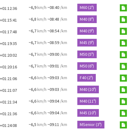
~6,9
km/h
~08:40
/km
M60 (2º)
+01:12:36
~6,8
km/h
~08:48
/km
M40 (8º)
+01:15:41
~6,7
km/h
~08:54
/km
M40 (9º)
+01:17:48
~6,7
km/h
~08:59
/km
M45 (9º)
+01:19:35
~6,7
km/h
~09:00
/km
M50 (5º)
+01:20:02
~6,7
km/h
~09:01
/km
M50 (6º)
+01:20:16
~6,6
km/h
~09:03
/km
F40 (2º)
+01:21:06
~6,6
km/h
~09:03
/km
M40 (10º)
+01:21:07
~6,6
km/h
~09:04
/km
M40 (11º)
+01:21:34
~6,6
km/h
~09:04
/km
M45 (10º)
+01:21:36
~6,5
km/h
~09:11
/km
MSenior (3º)
+01:24:08