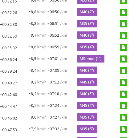
~8,8
km/h
~06:50
/km
M35 (2º)
+00:32:15
~8,8
km/h
~06:50
/km
M40 (2º)
+00:32:26
~8,8
km/h
~06:51
/km
M35 (3º)
+00:32:30
~8,7
km/h
~06:52
/km
M40 (3º)
+00:32:59
~8,6
km/h
~06:59
/km
M35 (4º)
+00:35:32
~8,5
km/h
~07:01
/km
MSenior (1º)
+00:36:24
~8,4
km/h
~07:09
/km
M40 (4º)
+00:39:24
~8,3
km/h
~07:12
/km
M45 (1º)
+00:40:27
~8,2
km/h
~07:18
/km
M40 (5º)
+00:42:40
~8,1
km/h
~07:24
/km
M45 (2º)
+00:44:47
~8,0
km/h
~07:27
/km
M35 (5º)
+00:46:02
~7,9
km/h
~07:32
/km
M35 (6º)
+00:47:53