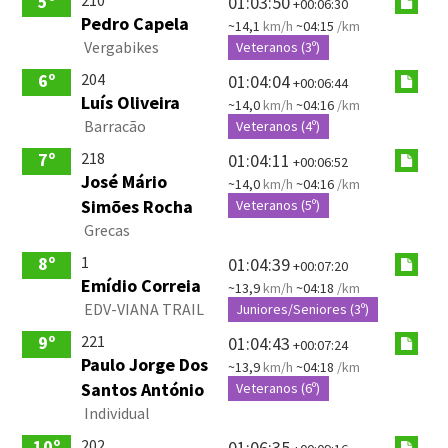
5º
01:03:50
+00:06:30
Pedro Capela
~14,1
km/h
~04:15
/km
Vergabikes
Veteranos (3º)
204
6º
01:04:04
+00:06:44
Luís Oliveira
~14,0
km/h
~04:16
/km
Barracão
Veteranos (4º)
218
7º
01:04:11
+00:06:52
José Mário
~14,0
km/h
~04:16
/km
Simões Rocha
Veteranos (5º)
Grecas
1
8º
01:04:39
+00:07:20
Emídio Correia
~13,9
km/h
~04:18
/km
EDV-VIANA TRAIL
Juniores/Seniores (3º)
221
9º
01:04:43
+00:07:24
Paulo Jorge Dos
~13,9
km/h
~04:18
/km
Santos António
Veteranos (6º)
Individual
202
10º
01:06:35