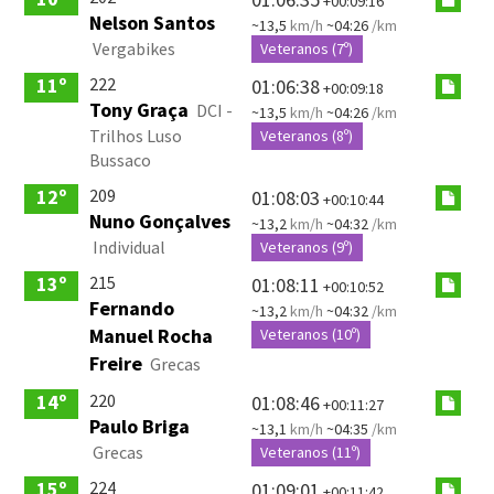
+00:09:16
Nelson Santos
~13,5
km/h
~04:26
/km
Vergabikes
Veteranos (7º)
222
11º
01:06:38
+00:09:18
Tony Graça
DCI -
~13,5
km/h
~04:26
/km
Trilhos Luso
Veteranos (8º)
Bussaco
209
12º
01:08:03
+00:10:44
Nuno Gonçalves
~13,2
km/h
~04:32
/km
Individual
Veteranos (9º)
215
13º
01:08:11
+00:10:52
Fernando
~13,2
km/h
~04:32
/km
Manuel Rocha
Veteranos (10º)
Freire
Grecas
220
14º
01:08:46
+00:11:27
Paulo Briga
~13,1
km/h
~04:35
/km
Grecas
Veteranos (11º)
224
15º
01:09:01
+00:11:42