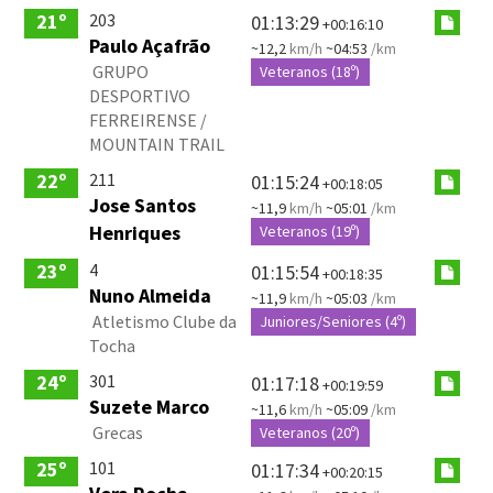
203
21º
01:13:29
+00:16:10
Paulo Açafrão
~12,2
km/h
~04:53
/km
GRUPO
Veteranos (18º)
DESPORTIVO
FERREIRENSE /
MOUNTAIN TRAIL
211
22º
01:15:24
+00:18:05
Jose Santos
~11,9
km/h
~05:01
/km
Henriques
Veteranos (19º)
4
23º
01:15:54
+00:18:35
Nuno Almeida
~11,9
km/h
~05:03
/km
Atletismo Clube da
Juniores/Seniores (4º)
Tocha
301
24º
01:17:18
+00:19:59
Suzete Marco
~11,6
km/h
~05:09
/km
Grecas
Veteranos (20º)
101
25º
01:17:34
+00:20:15