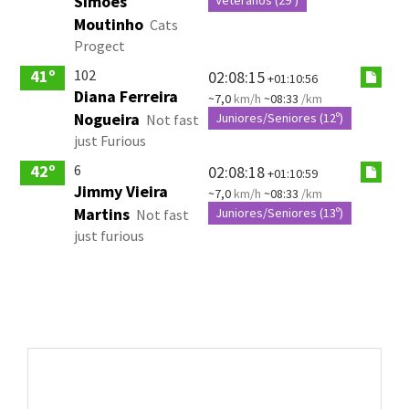
Simões
Moutinho
Cats
Progect
102
41º
02:08:15
+01:10:56
Diana Ferreira
~7,0
km/h
~08:33
/km
Nogueira
Juniores/Seniores (12º)
Not fast
just Furious
6
42º
02:08:18
+01:10:59
Jimmy Vieira
~7,0
km/h
~08:33
/km
Martins
Juniores/Seniores (13º)
Not fast
just furious