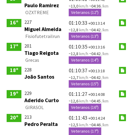
Paulo Ramirez
~13,0
km/h
~04:36
/km
OZXTREME
Veteranos (12º)
227
16º
01:10:33
+00:13:14
Miguel Almeida
~12,8
km/h
~04:42
/km
Fisiofutetrailrun
Veteranos (13º)
201
17º
01:10:35
+00:13:16
Tiago Reigota
~12,8
km/h
~04:42
/km
Grecas
Veteranos (14º)
228
18º
01:10:37
+00:13:18
João Santos
~12,7
km/h
~04:42
/km
Veteranos (15º)
229
19º
01:11:27
+00:14:08
Aderido Curto
~12,6
km/h
~04:45
/km
GIRASOL
Veteranos (16º)
213
20º
01:11:43
+00:14:24
Pedro Peralta
~12,5
km/h
~04:46
/km
Veteranos (17º)