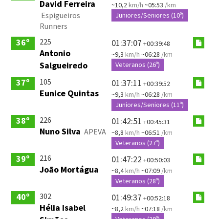
David Ferreira
~10,2
km/h
~05:53
/km
Espigueiros
Juniores/Seniores (10º)
Runners
225
36º
01:37:07
+00:39:48
Antonio
~9,3
km/h
~06:28
/km
Salgueiredo
Veteranos (26º)
105
37º
01:37:11
+00:39:52
Eunice Quintas
~9,3
km/h
~06:28
/km
Juniores/Seniores (11º)
226
38º
01:42:51
+00:45:31
Nuno Silva
APEVA
~8,8
km/h
~06:51
/km
Veteranos (27º)
216
39º
01:47:22
+00:50:03
João Mortágua
~8,4
km/h
~07:09
/km
Veteranos (28º)
302
40º
01:49:37
+00:52:18
Hélia Isabel
~8,2
km/h
~07:18
/km
Veteranos (29º)