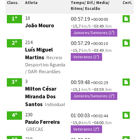
Class.
Atleta
Tempo/ Dif./ Media/
Cert.
Ritmo/ Escalão
10
1º
00:57:19
+00:00:00
João Mouro
~15,7
km/h
~03:49
/km
Juniores/Seniores (1º)
214
2º
00:57:29
+00:00:10
Luís Miguel
~15,7
km/h
~03:49
/km
Martins
Veteranos (1º)
Recreio
Desportivo Águeda
/ DAR-Recardães
3
3º
00:59:48
+00:02:29
Milton César
~15,1
km/h
~03:59
/km
Miranda Dos
Juniores/Seniores (2º)
Santos
Individual
230
4º
01:00:03
+00:02:44
Paulo Ferreira
~15,0
km/h
~04:00
/km
GRECAS
Veteranos (2º)
210