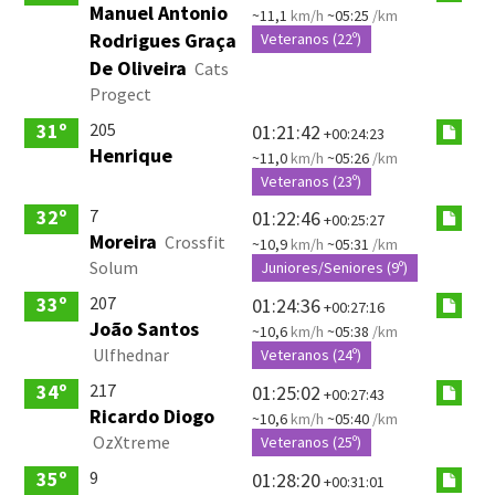
Manuel Antonio
~11,1
km/h
~05:25
/km
Rodrigues Graça
Veteranos (22º)
De Oliveira
Cats
Progect
205
31º
01:21:42
+00:24:23
Henrique
~11,0
km/h
~05:26
/km
Veteranos (23º)
7
32º
01:22:46
+00:25:27
Moreira
Crossfit
~10,9
km/h
~05:31
/km
Solum
Juniores/Seniores (9º)
207
33º
01:24:36
+00:27:16
João Santos
~10,6
km/h
~05:38
/km
Ulfhednar
Veteranos (24º)
217
34º
01:25:02
+00:27:43
Ricardo Diogo
~10,6
km/h
~05:40
/km
OzXtreme
Veteranos (25º)
9
35º
01:28:20
+00:31:01