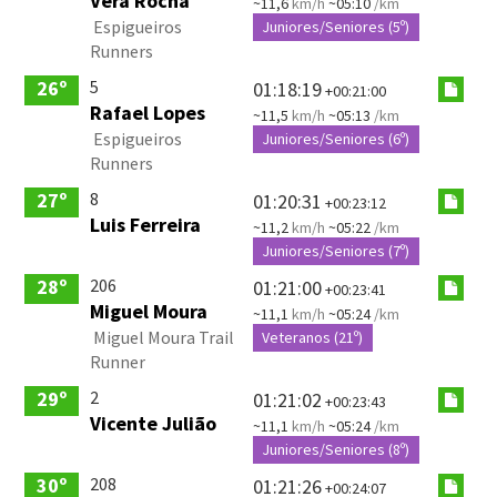
Vera Rocha
~11,6
km/h
~05:10
/km
Espigueiros
Juniores/Seniores (5º)
Runners
5
26º
01:18:19
+00:21:00
Rafael Lopes
~11,5
km/h
~05:13
/km
Espigueiros
Juniores/Seniores (6º)
Runners
8
27º
01:20:31
+00:23:12
Luis Ferreira
~11,2
km/h
~05:22
/km
Juniores/Seniores (7º)
206
28º
01:21:00
+00:23:41
Miguel Moura
~11,1
km/h
~05:24
/km
Miguel Moura Trail
Veteranos (21º)
Runner
2
29º
01:21:02
+00:23:43
Vicente Julião
~11,1
km/h
~05:24
/km
Juniores/Seniores (8º)
208
30º
01:21:26
+00:24:07